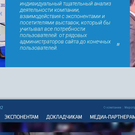
индивидуальный тщательный анализ
деятельности компании,
взаимодействия с экспонентами и
посетителями выставок, который бы
учитывал все потребности
пользователей: от рядовых
администраторов сайта до конечных
пользователей.