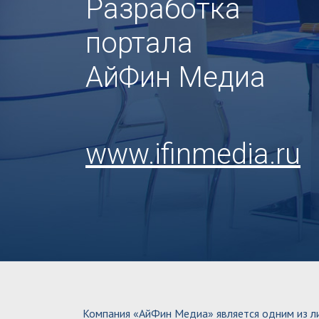
Разработка
портала
АйФин Медиа
www.ifinmedia.ru
Компания «АйФин Медиа» является одним из л