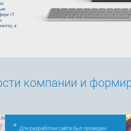
по
ным
фере IT
и
зитку, а
ости компании и форми
Для разработки сайта был проведен