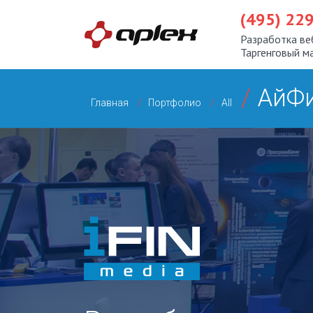
(495) 22
Разработка ве
Таргенговый м
АйФ
Главная
Портфолио
All