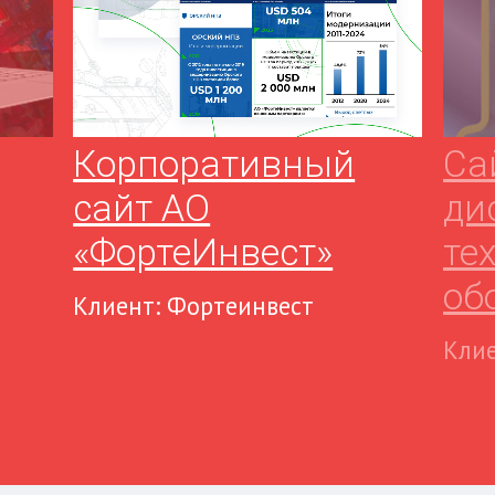
Корпоративный
Са
сайт АО
ди
«ФортеИнвест»
те
об
Клиент: Фортеинвест
Клие